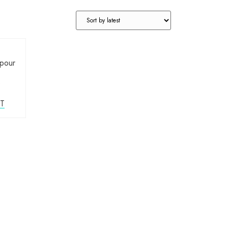
 pour
D
T