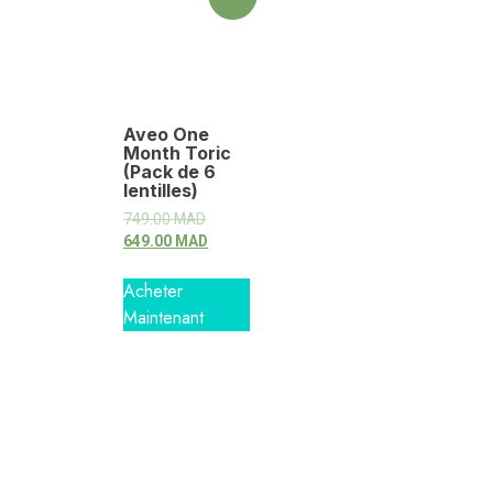
Aveo One
Month Toric
(Pack de 6
lentilles)
749.00
MAD
649.00
MAD
Acheter
Maintenant