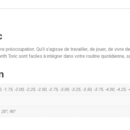
c
ère préoccupation. Qu’il s’agisse de travailler, de jouer, de vivr
 Toric sont faciles à intégrer dans votre routine quotidienne, sa
n
, -1.75, -2.00, -2.25, -2.50, -2.75, -3.00, -3.25, -3.50, -3.75, -4.00, -4.25, -
 20°, 90°