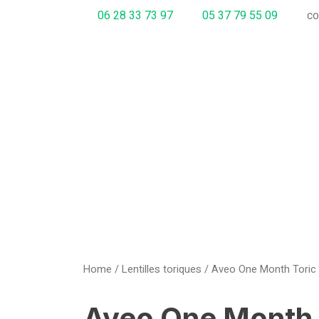
06 28 33 73 97
05 37 79 55 09
co
Home
/
Lentilles toriques
/ Aveo One Month Toric (
Aveo One Month 