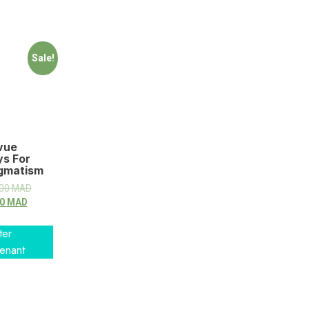
Sale!
vue
s For
gmatism
.00
MAD
00
MAD
ter
enant