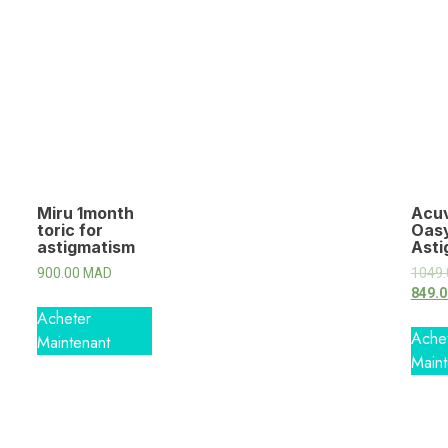
Miru 1month
Acu
toric for
Oasy
astigmatism
Asti
900.00
MAD
1049
849.
Acheter
Ache
Maintenant
Maint