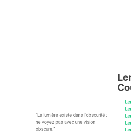
Len
Co
Len
Le
“La lumière existe dans l’obscurité ;
Le
ne voyez pas avec une vision
Le
obscure.”
Len