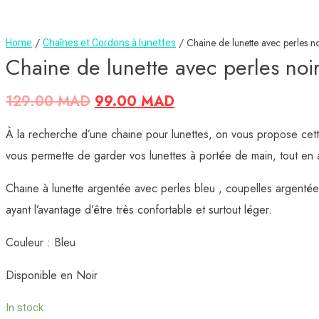
COLOR VISION
FACELOOX
FRESHLOOK
Home
/
Chaînes et Cordons à lunettes
/ Chaine de lunette avec perles noir
FRESHVUE
Chaine de lunette avec perles noir
HALLOWEEN
IMPRESSION
129.00
MAD
99.00
MAD
SOLEKO
DESIO
À la recherche d’une chaine pour lunettes, on vous propose cette
OBSESSION PARIS
vous permette de garder vos lunettes à portée de main, tout en 
SOLOTICA
LENTILLES TRANSPARENTES
Chaine à lunette argentée avec perles bleu , coupelles argentée
ayant l’avantage d’être très confortable et surtout léger.
LENTILLES SPHÉRIQUES
LENTILLES TORIQUES
Couleur : Bleu
LENTILLES MULTIFOCALES
LENTILLES 1 DAY
Disponible en Noir
LENTILLES PROTHÉTIQUES
PRODUITS D’ENTRETIEN
In stock