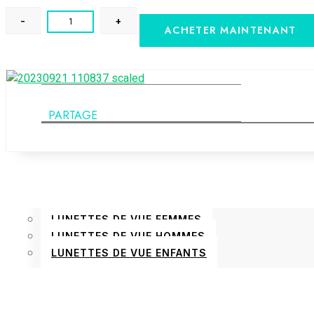
LENTILLES RIGIDES
LENTILLES SOUPLES
ACHETER MAINTENANT
PACK
ACCESSOIRES
ACCESSOIRES LUNETTES
CHAÎNES ET CORDONS À LUNETTES
PARTAGE
GOUTTES OCULAIRES
KIT DE VOYAGE
PANSEMENTS OCULAIRES
VENTOUSES LENTILLES
LUNETTES DE VUE
LUNETTES DE VUE FEMMES
LUNETTES DE VUE HOMMES
LUNETTES DE VUE ENFANTS
LUNETTES DE SOLEIL
LUNETTES DE SOLEIL ENFANTS