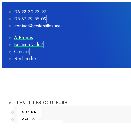
06 28 33 73 97
05 37 79 55 09
contact@voslentilles.ma
À Propos
Besoin d’aide?
Contact
Recherche
LENTILLES COULEURS
ADORE
BELLA
BIOLENS COLOR