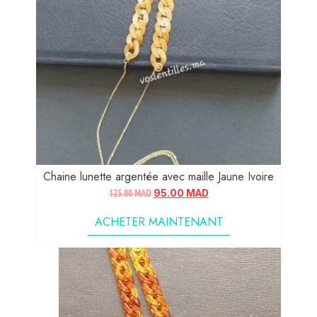
Chaine lunette argentée avec maille Jaune Ivoire
125.00
MAD
95.00
MAD
ACHETER MAINTENANT