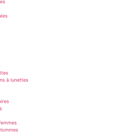
ues
ales
ttes
ns à lunettes
ires
s
 Femmes
 Hommes