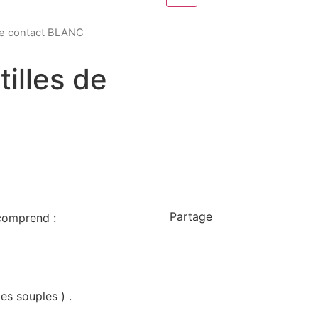
 de contact BLANC
tilles de
Partage
 comprend :
es souples ) .