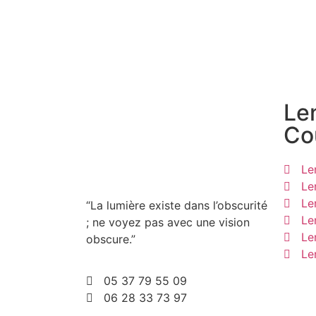
Len
Co
Len
Le
Le
“La lumière existe dans l’obscurité
Le
; ne voyez pas avec une vision
Le
obscure.”
Le
05 37 79 55 09
06 28 33 73 97