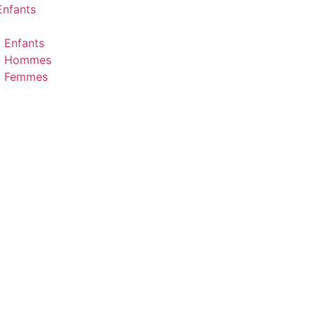
Enfants
l Enfants
il Hommes
il Femmes