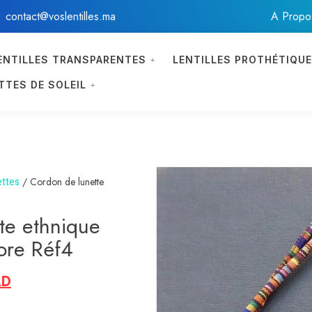
contact@voslentilles.ma
À Propo
ENTILLES TRANSPARENTES
LENTILLES PROTHÉTIQU
TTES DE SOLEIL
ettes
/ Cordon de lunette
te ethnique
ore Réf4
AD