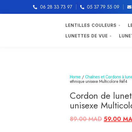
06 28 33 73 97
05 37 79 55 09
LENTILLES COULEURS
L
LUNETTES DE VUE
LUNE
Home
/
Chaînes et Cordons à lun
ethnique unisexe Multicolore Réf4
Cordon de lunet
unisexe Multicol
89.00
MAD
59.00
M