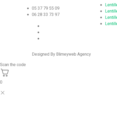
Lentil
05 37 79 55 09
Lentil
06 28 33 73 97
Lentil
Lentil
Designed By Blimeyweb Agency
Scan the code
0