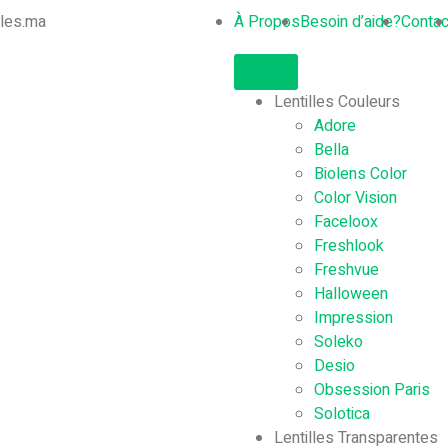
lles.ma
À Propos
Besoin d’aide?
Contac
Lentilles Couleurs
Adore
Bella
Biolens Color
Color Vision
Faceloox
Freshlook
Freshvue
Halloween
Impression
Soleko
Desio
Obsession Paris
Solotica
Lentilles Transparentes