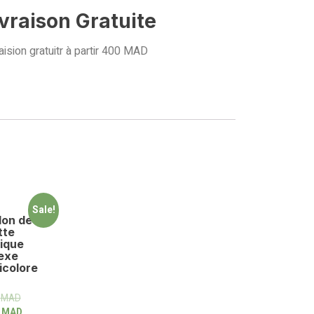
ivraison Gratuite
aision gratuitr à partir 400 MAD
Sale!
on de
tte
ique
exe
icolore
0
MAD
0
MAD