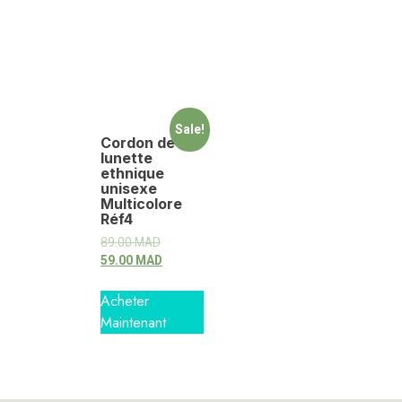
Sale!
Cordon de
lunette
ethnique
unisexe
Multicolore
Réf4
89.00
MAD
59.00
MAD
Acheter
Maintenant