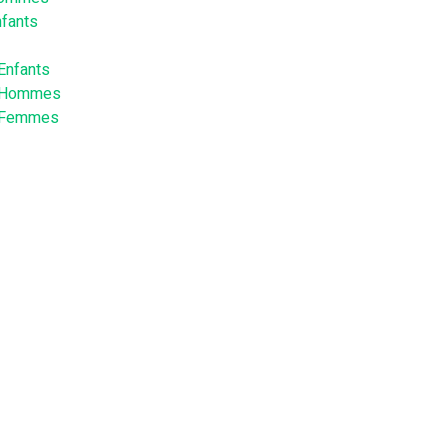
nfants
 Enfants
l Hommes
l Femmes