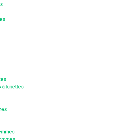
es
les
tes
 à lunettes
res
s
Femmes
Hommes