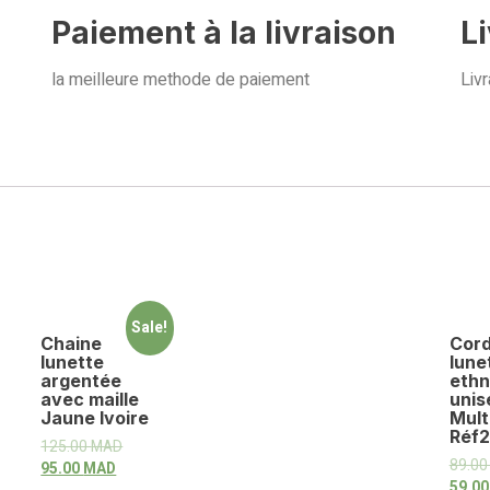
Paiement à la livraison
L
la meilleure methode de paiement
Livr
Sale!
Chaine
Cord
lunette
lune
argentée
ethn
avec maille
unis
Jaune Ivoire
Mult
Réf2
125.00
MAD
89.0
95.00
MAD
59.0